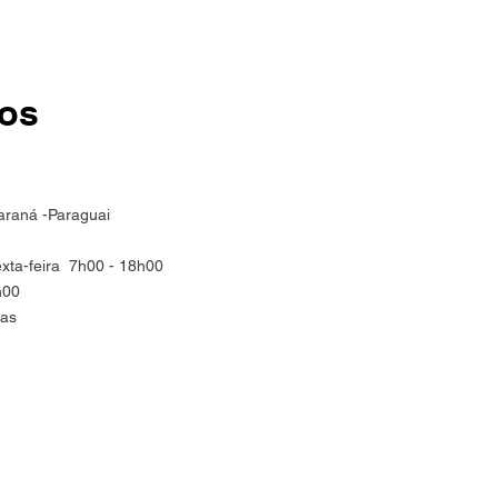
ios
Paraná -Paraguai
xta-feira
7h00 - 18h00
h00
das
s